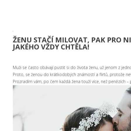
ŽENU STAČÍ MILOVAT, PAK PRO N
JAKÉHO VŽDY CHTĚLA!
Muži se často obávají pustit si do života ženu, už jenom z jed
Proto, se ženou do krátkodobých známostí a flirtů, protože nevěd
Prozradím vám, po čem každá žena touží více, než penězích –