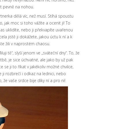
tát pevně na nohou.
nerka dělá víc, než musí. Stíhá spoustu
 jak moc si toho vážíte a ocenit ji! To
čas uklidíte, nebo ji překvapíte uvařenou
ela jistě ji dokážete, jakou úctu k ní a k
te žili v naprostém chaosu.
luji tě“, slyší jenom ve „sváteční dny“. To, že
tbě, je sice úchvatné, ale jako by už pak
 se ji to říkat v jakékoliv možné chvilce,
ji rozbrečí i odkaz na lednici, nebo
že vaše srdce bije díky ní a pro ni!