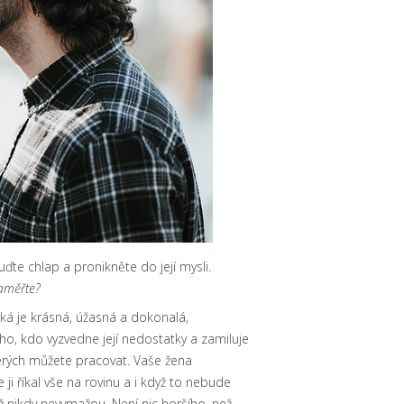
uďte chlap a pronikněte do její mysli.
zaměřte?
aká je krásná, úžasná a dokonalá,
o, kdo vyzvedne její nedostatky a zamiluje
kterých můžete pracovat. Vaše žena
i říkal vše na rovinu a i když to nebude
už nikdy nevymažou. Není nic horšího, než