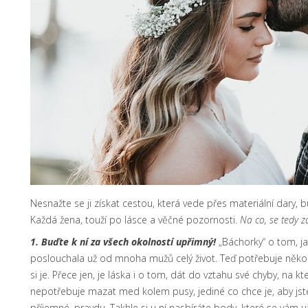
Nesnažte se ji získat cestou, která vede přes materiální dary, b
Každá žena, touží po lásce a věčné pozornosti.
Na co, se tedy 
1.
Buďte k ní za všech okolností upřimný!
„Báchorky“ o tom, j
poslouchala už od mnoha mužů celý život. Teď potřebuje někoh
si je. Přece jen, je láska i o tom, dát do vztahu své chyby, na 
nepotřebuje mazat med kolem pusy, jediné co chce je, aby jste j
příjemné, pravdu. Takhle si u ní nasbíráte body, které se vám 