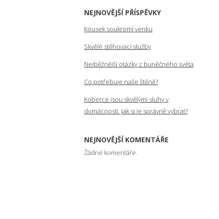
NEJNOVĚJŠÍ PŘÍSPĚVKY
Kousek soukromí venku
Skvělé stěhovací služby
Nejběžnější otázky z buněčného světa
Co potřebuje naše štěně?
Koberce jsou skvělými sluhy v
domácnosti. Jak si je správně vybrat?
NEJNOVĚJŠÍ KOMENTÁŘE
Žádné komentáře.