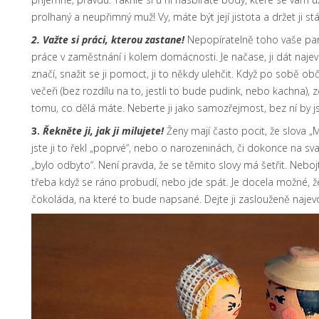
prolhaný a neupřimný muž! Vy, máte být její jistota a držet ji s
2.
Važte si práci, kterou zastane!
Nepopíratelně toho vaše part
práce v zaměstnání i kolem domácnosti. Je načase, ji dát najevo,
značí, snažit se ji pomoct, ji to někdy ulehčit. Když po sobě ob
večeři (bez rozdílu na to, jestli to bude pudink, nebo kachna), zc
tomu, co dělá máte. Neberte ji jako samozřejmost, bez ní by js
3.
Řekněte ji, jak ji milujete!
Ženy mají často pocit, že slova „Mi
jste ji to řekl „poprvé“, nebo o narozeninách, či dokonce na sva
„bylo odbyto“. Není pravda, že se těmito slovy má šetřit. Nebojte
třeba když se ráno probudí, nebo jde spát. Je docela možné, že 
čokoláda, na které to bude napsané. Dejte ji zaslouženě najevo, 