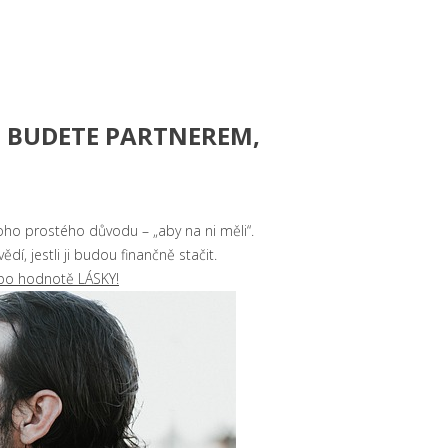
I BUDETE PARTNEREM,
noho prostého důvodu – „aby na ni měli“.
í, jestli ji budou finančně stačit.
po hodnotě LÁSKY!