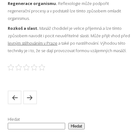
Regenerace organismu.
Reflexologie může podpořit
regenerační procesy a v podstatě lze tímto způsobem omladit
organismus.
Rozkoš a slast.
Masáž chodidel je velice příjemná a lze tímto
způsobem navodit i pocit neuvěřitelné slasti. Může přijít vhod před
levným stěhováním v Praze
a také po nastěhování. Výhodou této
techniky je i to, že se dají provozovat formou vzájemných masáží.
Hledat
Hledat