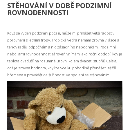
STĚHOVÁNÍ V DOBĚ PODZIMNÍ
ROVNODENNOSTI
Když se vydaří podzimní počasí, může mi přinášet větší radost v
porovnání s letními tropy. Tropická vedra nemám zrovna v lásce a
tehdy raději odpočívám a nic zásadního nepodnikám. Podzimní
nebo jarní rovnodennost zároveň vnímám jako roční období, kdy je
teplota ovzduší na rozumné úrovni kolem dvaceti stupňů Celsia,
což je zrovna hodnota, kdy lze vcelku pohodlně přenášet i těžší
břemena a provádět další činnosti ve spojení se stěhováním.