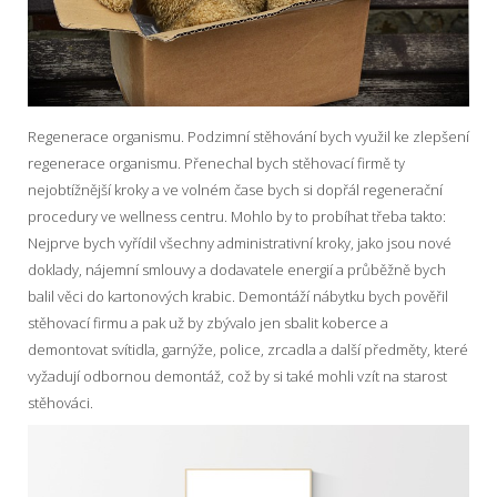
Regenerace organismu. Podzimní stěhování bych využil ke zlepšení
regenerace organismu. Přenechal bych stěhovací firmě ty
nejobtížnější kroky a ve volném čase bych si dopřál regenerační
procedury ve wellness centru. Mohlo by to probíhat třeba takto:
Nejprve bych vyřídil všechny administrativní kroky, jako jsou nové
doklady, nájemní smlouvy a dodavatele energií a průběžně bych
balil věci do kartonových krabic. Demontáží nábytku bych pověřil
stěhovací firmu a pak už by zbývalo jen sbalit koberce a
demontovat svítidla, garnýže, police, zrcadla a další předměty, které
vyžadují odbornou demontáž, což by si také mohli vzít na starost
stěhováci.