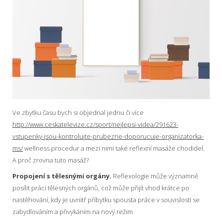
Ve zbytku času bych si objednal jednu či více
http://www.ceskatelevize.cz/sport/nejlepsi-videa/291623-
vstupenky-jsou-kontrolujte-prubezne-doporucuje-organizatorka-
ms/
wellness procedur a mezi nimi také reflexní masáže chodidel.
A proč zrovna tuto masáž?
Propojení s tělesnými orgány.
Reflexologie může významně
posílit práci tělesných orgánů, což může přijít vhod krátce po
nastěhování, kdy je uvnitř příbytku spousta práce v souvislosti se
zabydlováním a přivykáním na nový režim