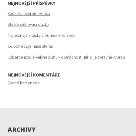
NEJNOVĚJŠÍ PŘÍSPĚVKY
Kousek soukromí venku
Skvělé stěhovací služby
Nejběžnější otázky z buněčného světa
Co potřebuje naše štěně?
Koberce jsou skvělými sluhy v domácnosti. Jak si je správně vybrat?
NEJNOVĚJŠÍ KOMENTÁŘE
Žádné komentáře.
ARCHIVY