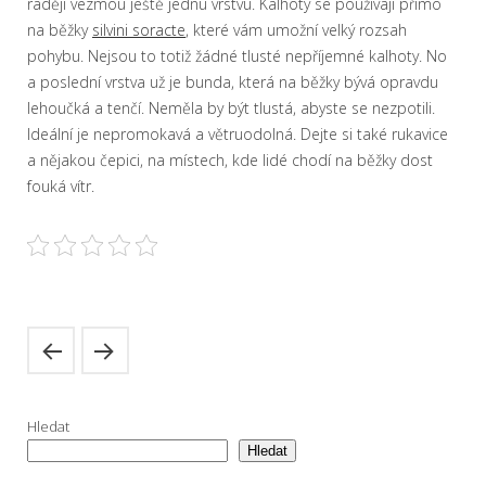
raději vezmou ještě jednu vrstvu. Kalhoty se používají přímo
na běžky
silvini soracte
, které vám umožní velký rozsah
pohybu. Nejsou to totiž žádné tlusté nepříjemné kalhoty. No
a poslední vrstva už je bunda, která na běžky bývá opravdu
lehoučká a tenčí. Neměla by být tlustá, abyste se nezpotili.
Ideální je nepromokavá a větruodolná. Dejte si také rukavice
a nějakou čepici, na místech, kde lidé chodí na běžky dost
fouká vítr.
Hledat
Hledat