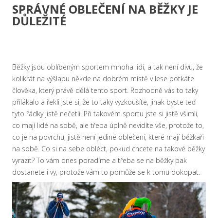
SPRÁVNÉ OBLEČENÍ NA BĚŽKY JE
DŮLEŽITÉ
Běžky jsou oblíbeným sportem mnoha lidí, a tak není divu, že
kolikrát na výšlapu někde na dobrém místě v lese potkáte
člověka, který právě dělá tento sport. Rozhodně vás to taky
přilákalo a řekli jste si, že to taky vyzkoušíte, jinak byste teď
tyto řádky jistě nečetli. Při takovém sportu jste si jistě všimli,
co mají lidé na sobě, ale třeba úplně nevidíte vše, protože to,
co je na povrchu, jistě není jediné oblečení, které mají běžkaři
na sobě. Co si na sebe obléct, pokud chcete na takové běžky
vyrazit? To vám dnes poradíme a třeba se na běžky pak
dostanete i vy, protože vám to pomůže se k tomu dokopat.