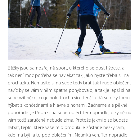
Běžky jsou samozřejmě sport, u kterého se dost hýbete, a
tak není moc potřeba se navlékat tak, jako byste třeba šli na
procházku. Nemusíte si na sebe tedy brát tak hrubé oblečení,
navíc by se vám v něm špatně pohybovalo, a tak je lepší si na
sebe vzít něco, co je hold trochu více tenčí a dá se díky tomu
hýbat s končetinami a hlavně s nohami. Začneme ale pěkně
popořadě. Je třeba si na sebe obléct termoprádlo, díky němu
vám totiž zaručeně nebude zima. Protože jakmile se budete
hýbat, teplo, které vaše tělo produkuje zůstane hezky tam,
kde má být, a to pod oblečením. Neuniká ven. Termoprádlo