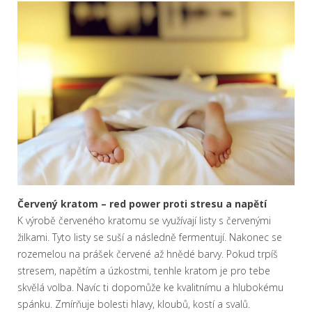
Červený kratom – red power proti stresu a napětí
K výrobě červeného kratomu se využívají listy s červenými
žilkami. Tyto listy se suší a následně fermentují. Nakonec se
rozemelou na prášek červené až hnědé barvy. Pokud trpíš
stresem, napětím a úzkostmi, tenhle kratom je pro tebe
skvělá volba. Navíc ti dopomůže ke kvalitnímu a hlubokému
spánku. Zmírňuje bolesti hlavy, kloubů, kostí a svalů.