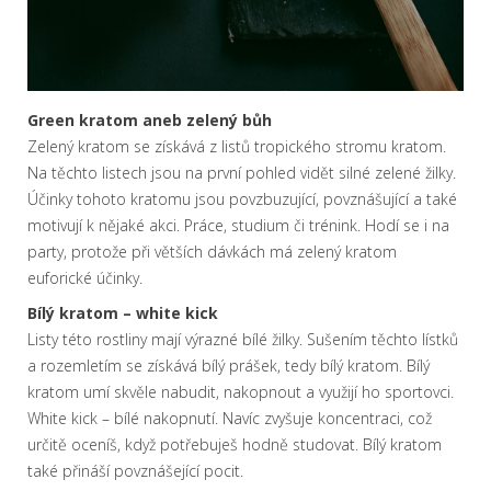
Green kratom aneb zelený bůh
Zelený kratom se získává z listů tropického stromu kratom.
Na těchto listech jsou na první pohled vidět silné zelené žilky.
Účinky tohoto kratomu jsou povzbuzující, povznášující a také
motivují k nějaké akci. Práce, studium či trénink. Hodí se i na
party, protože při větších dávkách má zelený kratom
euforické účinky.
Bílý kratom – white kick
Listy této rostliny mají výrazné bílé žilky. Sušením těchto lístků
a rozemletím se získává bílý prášek, tedy bílý kratom. Bílý
kratom umí skvěle nabudit, nakopnout a využijí ho sportovci.
White kick – bílé nakopnutí. Navíc zvyšuje koncentraci, což
určitě oceníš, když potřebuješ hodně studovat. Bílý kratom
také přináší povznášející pocit.