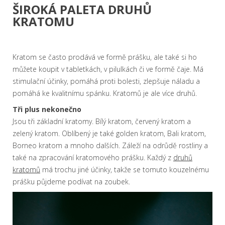
ŠIROKÁ PALETA DRUHŮ
KRATOMU
Kratom se často prodává ve formě prášku, ale také si ho
můžete koupit v tabletkách, v pilulkách či ve formě čaje. Má
stimulační účinky, pomáhá proti bolesti, zlepšuje náladu a
pomáhá ke kvalitnímu spánku. Kratomů je ale více druhů.
Tři plus nekonečno
Jsou tři základní kratomy. Bílý kratom, červený kratom a
zelený kratom. Oblíbený je také golden kratom, Bali kratom,
Borneo kratom a mnoho dalších. Záleží na odrůdě rostliny a
také na zpracování kratomového prášku. Každý z
druhů
kratomů
má trochu jiné účinky, takže se tomuto kouzelnému
prášku půjdeme podívat na zoubek.