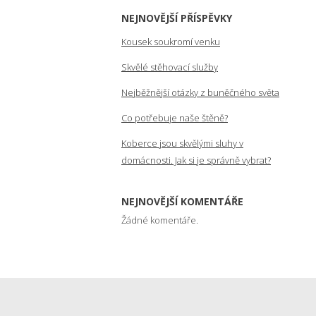
NEJNOVĚJŠÍ PŘÍSPĚVKY
Kousek soukromí venku
Skvělé stěhovací služby
Nejběžnější otázky z buněčného světa
Co potřebuje naše štěně?
Koberce jsou skvělými sluhy v
domácnosti. Jak si je správně vybrat?
NEJNOVĚJŠÍ KOMENTÁŘE
Žádné komentáře.