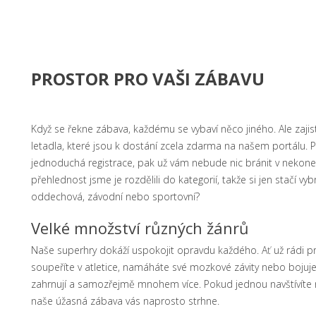
PROSTOR PRO VAŠI ZÁBAVU
Když se řekne zábava, každému se vybaví něco jiného. Ale zaj
letadla
, které jsou k dostání zcela zdarma na našem portálu. 
jednoduchá registrace, pak už vám nebude nic bránit v nekoneč
přehlednost jsme je rozdělili do kategorií, takže si jen stačí vy
oddechová, závodní nebo sportovní?
Velké množství různých žánrů
Naše superhry dokáží uspokojit opravdu každého. Ať už rádi pr
soupeříte v atletice, namáháte své mozkové závity nebo bojuje
zahrnují a samozřejmě mnohem více. Pokud jednou navštívíte ná
naše úžasná zábava vás naprosto strhne.