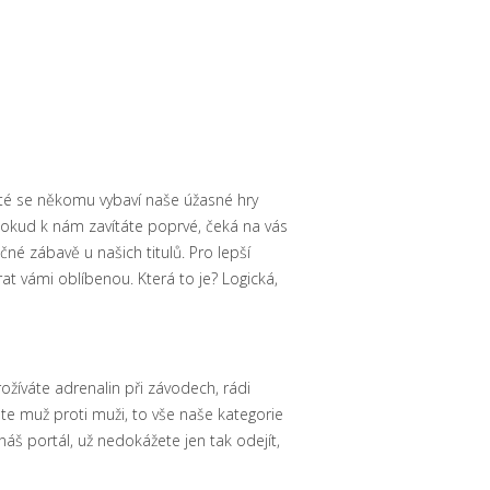
isté se někomu vybaví naše úžasné
hry
Pokud k nám zavítáte poprvé, čeká na vás
né zábavě u našich titulů. Pro lepší
brat vámi oblíbenou. Která to je? Logická,
ožíváte adrenalin při závodech, rádi
te muž proti muži, to vše naše kategorie
š portál, už nedokážete jen tak odejít,