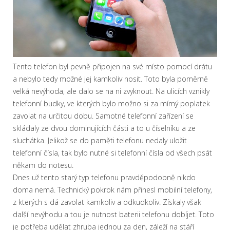
Tento telefon byl pevně připojen na své místo pomocí drátu
a nebylo tedy možné jej kamkoliv nosit. Toto byla poměrně
velká nevýhoda, ale dalo se na ni zvyknout. Na ulicích vznikly
telefonní budky, ve kterých bylo možno si za mírný poplatek
zavolat na určitou dobu. Samotné telefonní zařízení se
skládaly ze dvou dominujících části a to u číselníku a ze
sluchátka. Jelikož se do paměti telefonu nedaly uložit
telefonní čísla, tak bylo nutné si telefonní čísla od všech psát
někam do notesu.
Dnes už tento starý typ telefonu pravděpodobně nikdo
doma nemá. Technický pokrok nám přinesl mobilní telefony,
z kterých s dá zavolat kamkoliv a odkudkoliv. Získaly však
další nevýhodu a tou je nutnost baterii telefonu dobíjet. Toto
je potřeba udělat zhruba jednou za den, záleží na stáří