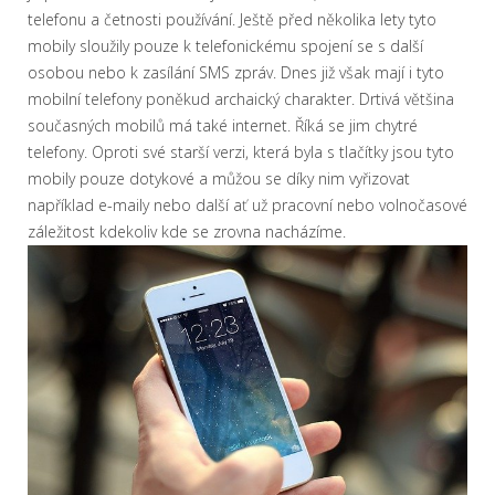
telefonu a četnosti používání. Ještě před několika lety tyto
mobily sloužily pouze k telefonickému spojení se s další
osobou nebo k zasílání SMS zpráv. Dnes již však mají i tyto
mobilní telefony poněkud archaický charakter. Drtivá většina
současných mobilů má také internet. Říká se jim chytré
telefony. Oproti své starší verzi, která byla s tlačítky jsou tyto
mobily pouze dotykové a můžou se díky nim vyřizovat
například e-maily nebo další ať už pracovní nebo volnočasové
záležitost kdekoliv kde se zrovna nacházíme.