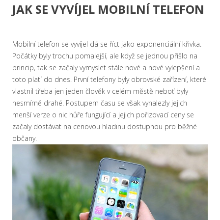
JAK SE VYVÍJEL MOBILNÍ TELEFON
Mobilní telefon se vyvíjel dá se říct jako exponenciální křivka.
Počátky byly trochu pomalejší, ale když se jednou přišlo na
princip, tak se začaly vymyslet stále nové a nové vylepšení a
toto platí do dnes. První telefony byly obrovské zařízení, které
vlastnil třeba jen jeden člověk v celém městě neboť byly
nesmírně drahé. Postupem času se však vynalezly jejich
menší verze o nic hůře fungující a jejich pořizovací ceny se
začaly dostávat na cenovou hladinu dostupnou pro běžné
občany.