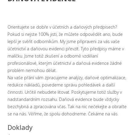
Orientujete se dobře v účetních a daňových předpisech?
Pokud si nejste 100% jisti, že můžete odpovědět ano, bude
lepší je svěřit odborníkům. My jsme připraveni za vás vaše
účetnictví a daňovou evidenci převzít. Tyto předpisy máme v
malíčku. Jsme totiž zkušení a odborně vzdělaní
profesionálové, kterým účetnictví a daňová evidence žádné
problém nemohou dělat.
Na vaše přání vám zpracujeme analýzy, daňové optimalizace,
redukce nákladů, povedeme správu pohledávek a další
činnosti. Určitě nebudete litovat. Poskytujeme totiž služby v
nadstandardním rozsahu.
Daňová evidence
bude vždycky
bezchybná a zpracována včas. Tak na nic nečekejte a obraťte
se na nás. Věříme, že spolu dohodneme. Čekáme na vás.
Doklady