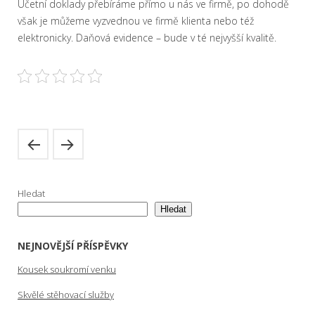
Účetní doklady přebíráme přímo u nás ve firmě, po dohodě
však je můžeme vyzvednou ve firmě klienta nebo též
elektronicky. Daňová evidence – bude v té nejvyšší kvalitě.
Hledat
Hledat
NEJNOVĚJŠÍ PŘÍSPĚVKY
Kousek soukromí venku
Skvělé stěhovací služby